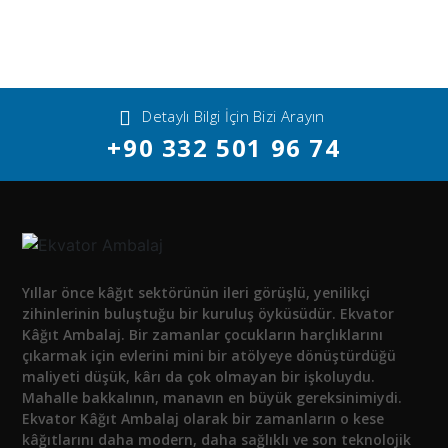
Detaylı Bilgi İçin Bizi Arayın
+90 332 501 96 74
Yıllar önce kâğıt sektörünün ileri görüşlü, yenilikçi
zihinlerinin buluştuğu bir kuruluş öyküsüdür. Ekvator
Kâğıt Ambalaj. Bir zamanlar çocukların harçlıklarını
çıkarmak için evlerini mini bir atölyeye dönüştürdüğü
maliyeti düşük, kârı da çok olmayan bir işkoluydu.
Mahalle bakkalının, manavın en büyük gereksinimiydi.
Ekvator Kâğıt Ambalaj olarak bir zamanların o kese
kâğıtlarını daha modern, daha sağlıklı ve son teknolojik