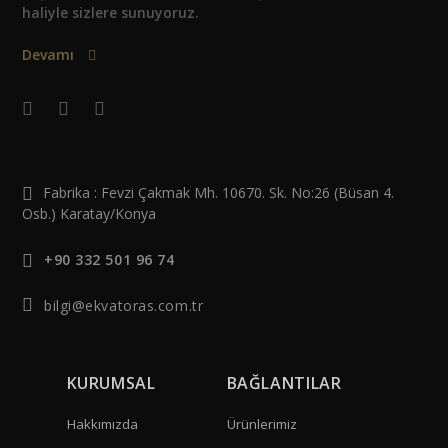
haliyle sizlere sunuyoruz.
Devamı
Fabrika : Fevzi Çakmak Mh. 10670. Sk. No:26 (Büsan 4.
Osb.) Karatay/Konya
+90 332 501 96 74
bilgi@ekvatoras.com.tr
KURUMSAL
BAĞLANTILAR
Hakkımızda
Ürünlerimiz